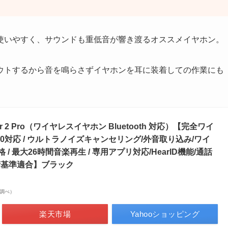
使いやすく、サウンドも重低音が響き渡るオススメイヤホン。
ウトするから音を鳴らさずイヤホンを耳に装着しての作業にも
rty Air 2 Pro（ワイヤレスイヤホン Bluetooth 対応）【完全ワイ
th5.0対応 / ウルトラノイズキャンセリング/外音取り込み/ワイ
格 / 最大26時間音楽再生 / 専用アプリ対応/HearID機能/通話
術基準適合】ブラック
on調べ）
楽天市場
Yahooショッピング